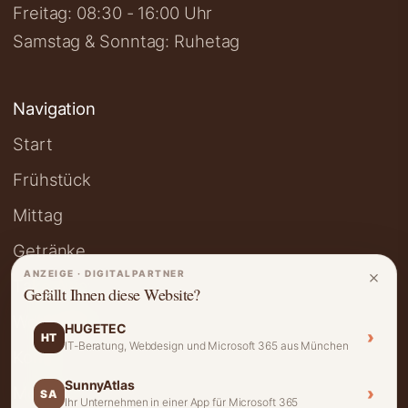
Freitag: 08:30 - 16:00 Uhr
Samstag & Sonntag: Ruhetag
Navigation
Start
Frühstück
Mittag
Getränke
×
ANZEIGE · DIGITALPARTNER
Take Away
Gefällt Ihnen diese Website?
Wochenkarte
HUGETEC
›
HT
IT-Beratung, Webdesign und Microsoft 365 aus München
Kontakt
SunnyAtlas
Mein Konto
›
SA
Ihr Unternehmen in einer App für Microsoft 365